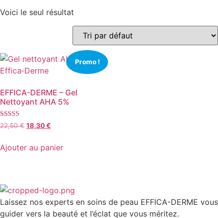
Voici le seul résultat
Promo !
EFFICA-DERME – Gel
Nettoyant AHA 5%
Note
Le
Le
22,50
€
18,30
€
4.63
prix
prix
sur 5
initial
actuel
Ajouter au panier
était :
est :
22,50 €.
18,30 €.
Laissez nos experts en soins de peau EFFICA-DERME vous
guider vers la beauté et l’éclat que vous méritez.