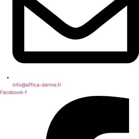
info@effica-derme.fr
Facebook-f