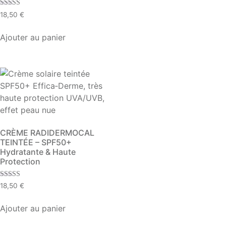
Note
18,50
€
4.72
sur 5
Ajouter au panier
CRÈME RADIDERMOCAL
TEINTÉE – SPF50+
Hydratante & Haute
Protection
Note
18,50
€
4.19
sur 5
Ajouter au panier