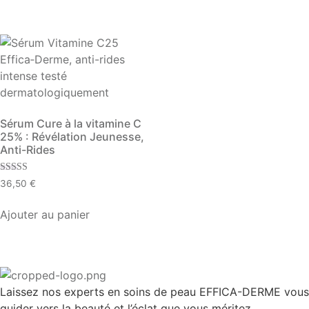
Sérum Cure à la vitamine C
25% : Révélation Jeunesse,
Anti-Rides
Note
36,50
€
5.00
sur 5
Ajouter au panier
Laissez nos experts en soins de peau EFFICA-DERME vous
guider vers la beauté et l’éclat que vous méritez.