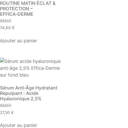
ROUTINE MATIN ÉCLAT &
PROTECTION –
EFFICA‑DERME​
Note
74,60
€
5.00
sur 5
Ajouter au panier
Sérum Anti‑Âge Hydratant
Repulpant : Acide
Hyaluronique 2,5%
Note
27,50
€
4.29
sur 5
Ajouter au panier