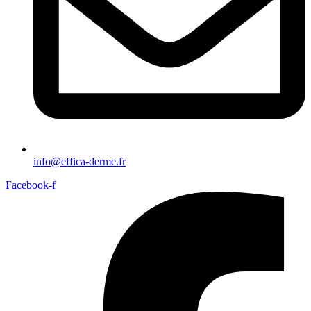
info@effica-derme.fr
Facebook-f