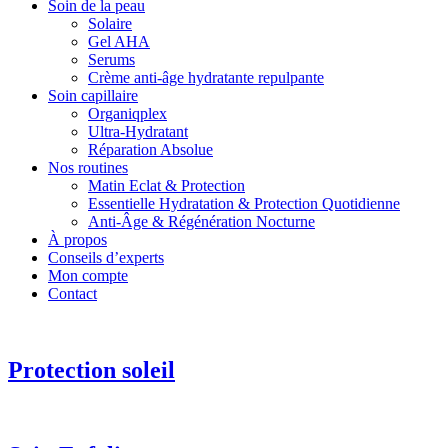
Soin de la peau
Solaire
Gel AHA
Serums
Crème anti-âge hydratante repulpante
Soin capillaire
Organiqplex
Ultra-Hydratant
Réparation Absolue
Nos routines
Matin Eclat & Protection
Essentielle Hydratation & Protection Quotidienne
Anti‑Âge & Régénération Nocturne
À propos
Conseils d’experts
Mon compte
Contact
Protection soleil