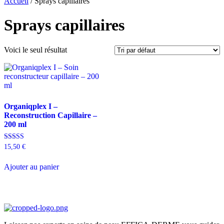
Accueil
/ Sprays capillaires
Sprays capillaires
Voici le seul résultat
Organiqplex I –
Reconstruction Capillaire –
200 ml
Note
15,50
€
4.00
sur 5
Ajouter au panier