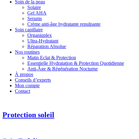
Soin de la peau
Solaire
Gel AHA
Serums
Crème anti-âge hydratante repulpante
Soin capillaire
Organiqplex
Ultra-Hydratant
Réparation Absolue
Nos routines
Matin Eclat & Protection
Essentielle Hydratation & Protection Quotidienne
Anti‑Âge & Régénération Nocturne
À propos
Conseils d’experts
Mon compte
Contact
Protection soleil