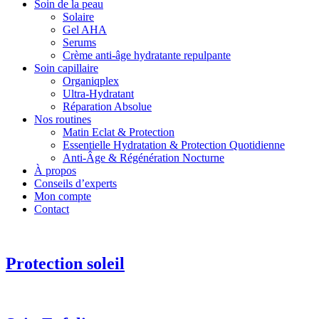
Soin de la peau
Solaire
Gel AHA
Serums
Crème anti-âge hydratante repulpante
Soin capillaire
Organiqplex
Ultra-Hydratant
Réparation Absolue
Nos routines
Matin Eclat & Protection
Essentielle Hydratation & Protection Quotidienne
Anti‑Âge & Régénération Nocturne
À propos
Conseils d’experts
Mon compte
Contact
Protection soleil