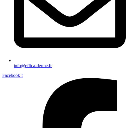
info@effica-derme.fr
Facebook-f