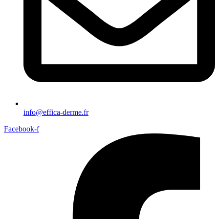
info@effica-derme.fr
Facebook-f