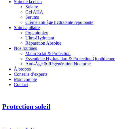
Soin de la peau
Solaire
Gel AHA
Serums
Crème anti-âge hydratante repulpante
Soin capillaire
Organiqplex
Ultra-Hydratant
Réparation Absolue
Nos routines
Matin Eclat & Protection
Essentielle Hydratation & Protection Quotidienne
Anti‑Âge & Régénération Nocturne
À propos
Conseils d’experts
Mon compte
Contact
Protection soleil