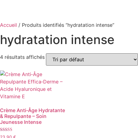
Accueil
/ Produits identifiés “hydratation intense”
hydratation intense
4 résultats affichés
Crème Anti‑Âge Hydratante
& Repulpante – Soin
Jeunesse Intense
Note
23,90
€