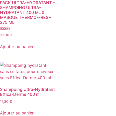
PACK ULTRA-HYDRATANT –
SHAMPOING ULTRA-
HYDRATANT 400 ML &
MASQUE THERMO-FRESH
275 ML
Note
36,10
€
4.75
sur 5
Ajouter au panier
Shampoing Ultra-Hydratant
Effica-Derme 400 ml
17,80
€
Ajouter au panier