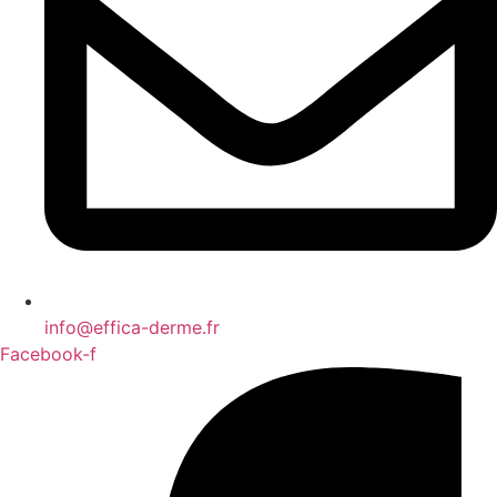
info@effica-derme.fr
Facebook-f