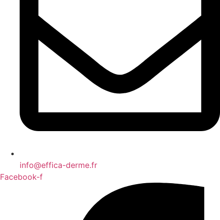
info@effica-derme.fr
Facebook-f