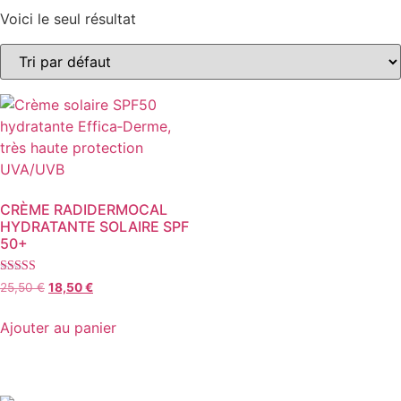
Voici le seul résultat
CRÈME RADIDERMOCAL
HYDRATANTE SOLAIRE SPF
50+
Note
Le
Le
25,50
€
18,50
€
4.72
prix
prix
sur 5
initial
actuel
Ajouter au panier
était :
est :
25,50 €.
18,50 €.