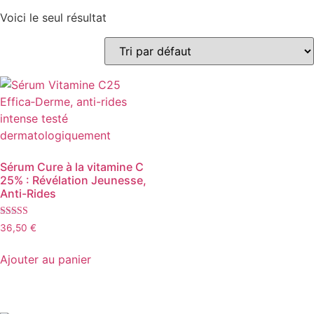
Voici le seul résultat
Sérum Cure à la vitamine C
25% : Révélation Jeunesse,
Anti-Rides
Note
36,50
€
5.00
sur 5
Ajouter au panier