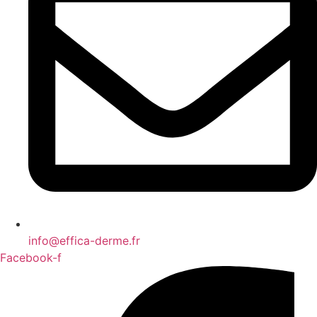
info@effica-derme.fr
Facebook-f