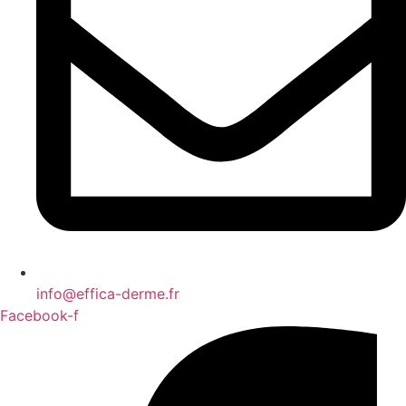
info@effica-derme.fr
Facebook-f