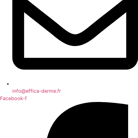
info@effica-derme.fr
Facebook-f