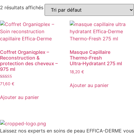
2 résultats affichés
Coffret Organiqplex –
Masque Capillaire
Reconstruction &
Thermo‑Fresh
protection des cheveux –
Ultra‑Hydratant 275 ml
975 ml
18,20
€
Note
71,60
€
Ajouter au panier
4.96
sur 5
Ajouter au panier
Laissez nos experts en soins de peau EFFICA-DERME vous