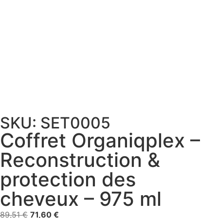
SKU: SET0005
Coffret Organiqplex –
Reconstruction &
protection des
cheveux – 975 ml
89,51
€
71,60
€