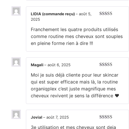
LIDIA (commande reçu)
–
août 5,
2025
Note
5
sur 5
Franchement les quatre produits utilisés
comme routine mes cheveux sont souples
en pleine forme rien à dire !!!
Magali
–
août 6, 2025
Note
5
sur 5
Moi je suis déjà cliente pour leur skincar
qui est super efficace mais là, la routine
organiqplex c’est juste magnifique mes
cheveux revivent je sens la différence ❤️
Jovial
–
août 7, 2025
Note
5
sur 5
3e utilisation et mes cheveux sont deja