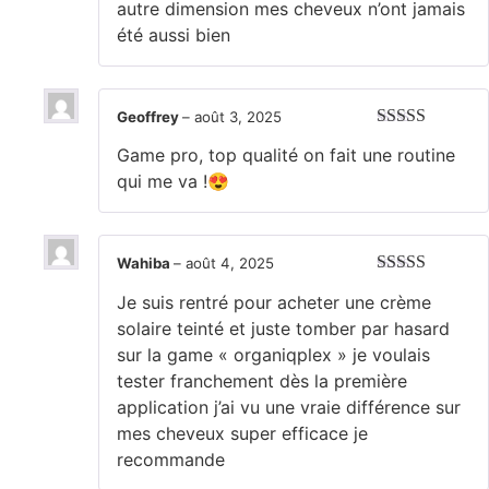
autre dimension mes cheveux n’ont jamais
été aussi bien
Geoffrey
–
août 3, 2025
Note
5
sur 5
Game pro, top qualité on fait une routine
qui me va !😍
Wahiba
–
août 4, 2025
Note
5
sur 5
Je suis rentré pour acheter une crème
solaire teinté et juste tomber par hasard
sur la game « organiqplex » je voulais
tester franchement dès la première
application j’ai vu une vraie différence sur
mes cheveux super efficace je
recommande