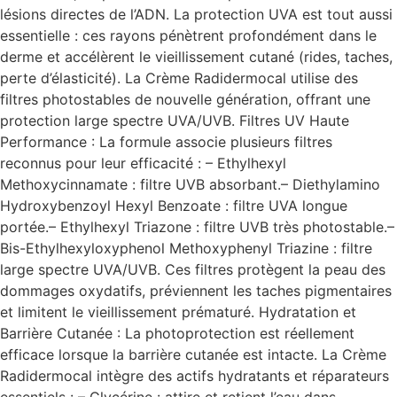
lésions directes de l’ADN. La protection UVA est tout aussi
essentielle : ces rayons pénètrent profondément dans le
derme et accélèrent le vieillissement cutané (rides, taches,
perte d’élasticité). La Crème Radidermocal utilise des
filtres photostables de nouvelle génération, offrant une
protection large spectre UVA/UVB. Filtres UV Haute
Performance : La formule associe plusieurs filtres
reconnus pour leur efficacité : – Ethylhexyl
Methoxycinnamate : filtre UVB absorbant.– Diethylamino
Hydroxybenzoyl Hexyl Benzoate : filtre UVA longue
portée.– Ethylhexyl Triazone : filtre UVB très photostable.–
Bis-Ethylhexyloxyphenol Methoxyphenyl Triazine : filtre
large spectre UVA/UVB. Ces filtres protègent la peau des
dommages oxydatifs, préviennent les taches pigmentaires
et limitent le vieillissement prématuré. Hydratation et
Barrière Cutanée : La photoprotection est réellement
efficace lorsque la barrière cutanée est intacte. La Crème
Radidermocal intègre des actifs hydratants et réparateurs
essentiels : – Glycérine : attire et retient l’eau dans