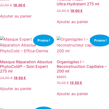
Ultra‑Hydratant 275 ml
Note
Le
Le
22,50
€
18,30
€
4.63
prix
prix
Le
Le
23,90
€
18,60
€
sur 5
initial
actuel
prix
prix
Ajouter au panier
était :
est :
initial
actuel
Ajouter au panier
22,50 €.
18,30 €.
était :
est :
23,90 €.
18,60 €.
Promo !
Promo !
Masque Réparation Absolue
Organiqplex I –
PhytoCold® – Soin Expert
Reconstruction Capillaire –
275 ml
200 ml
Le
Le
24,90
€
19,50
€
Note
prix
prix
Le
Le
19,36
€
15,50
€
4.00
initial
actuel
prix
prix
Ajouter au panier
sur 5
était :
est :
initial
actuel
Ajouter au panier
24,90 €.
19,50 €.
était :
est :
19,36 €.
15,50 €.