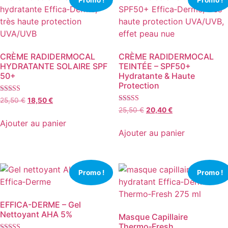
CRÈME RADIDERMOCAL
CRÈME RADIDERMOCAL
HYDRATANTE SOLAIRE SPF
TEINTÉE – SPF50+
50+
Hydratante & Haute
Protection
Note
Le
Le
25,50
€
18,50
€
4.72
Note
Le
Le
prix
prix
25,50
€
20,40
€
sur 5
4.19
prix
prix
initial
actuel
sur 5
Ajouter au panier
initial
actuel
était :
est :
Ajouter au panier
était :
est :
25,50 €.
18,50 €.
25,50 €.
20,40 €.
Promo !
Promo !
EFFICA-DERME – Gel
Nettoyant AHA 5%
Masque Capillaire
Thermo‑Fresh