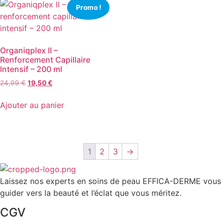
Promo !
Organiqplex II –
Renforcement Capillaire
Intensif – 200 ml
Le
Le
24,99
€
19,50
€
prix
prix
initial
actuel
Ajouter au panier
était :
est :
24,99 €.
19,50 €.
1
2
3
→
Laissez nos experts en soins de peau EFFICA-DERME vous
guider vers la beauté et l’éclat que vous méritez.
CGV