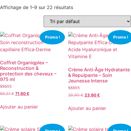
Affichage de 1–9 sur 22 résultats
Promo !
Promo !
Coffret Organiqplex –
Reconstruction &
Crème Anti‑Âge Hydratante
protection des cheveux –
& Repulpante – Soin
975 ml
Jeunesse Intense
Note
Le
Le
89,51
€
71,60
€
Note
Le
Le
29,90
€
23,90
€
4.96
4.71
prix
prix
sur 5
prix
prix
sur 5
initial
actuel
Ajouter au panier
initial
actuel
Ajouter au panier
était :
est :
était :
est :
89,51 €.
71,60 €.
29,90 €.
23,90 €.
Promo !
Promo !